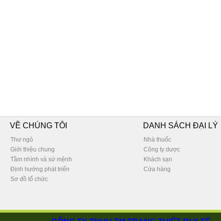
VỀ CHÚNG TÔI
DANH SÁCH ĐẠI LÝ
Thư ngỏ
Nhà thuốc
Giới thiệu chung
Công ty dược
Tầm nhình và sứ mệnh
Khách sạn
Định hướng phát triển
Cửa hàng
Sơ đồ tổ chức