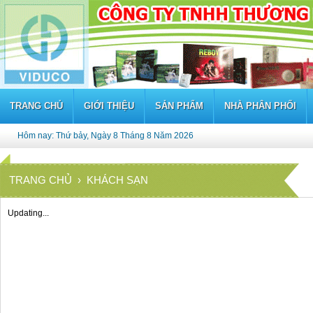
TRANG CHỦ
GIỚI THIỆU
SẢN PHẨM
NHÀ PHÂN PHỐI
Hôm nay: Thứ bảy, Ngày 8 Tháng 8 Năm 2026
TRANG CHỦ
› KHÁCH SẠN
Updating...