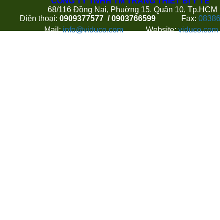
CÔNG TY TNHH TM TRANG THIẾT BỊ Y TẾ
68/116 Đồng Nai, Phuờng 15, Quận 10, Tp.HCM
Điện thoại:
0909377577 / 0903766599
Fax:
0838
Mail:
info@viduco.com
Website:
viduco.com
Hoặc Quý khách có thể gửi thông tin liên hệ và góp ý với
theo thông tin dưới đây: