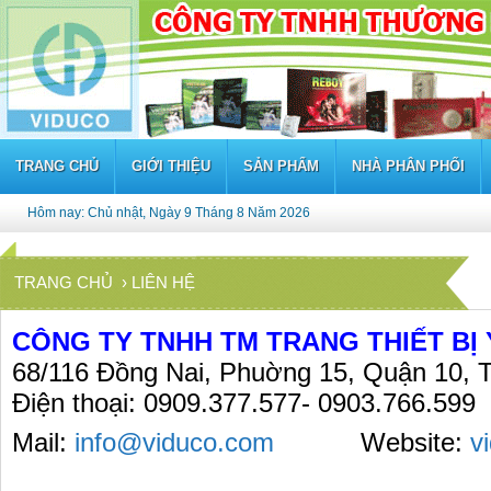
TRANG CHỦ
GIỚI THIỆU
SẢN PHẨM
NHÀ PHÂN PHỐI
Hôm nay: Chủ nhật, Ngày 9 Tháng 8 Năm 2026
TRANG CHỦ
› LIÊN HỆ
CÔNG TY TNHH TM TRANG THIẾT BỊ 
68/116 Đồng Nai, Phuờng 15, Quận 10,
Điện thoại: 0909.377.577- 0903.766.599
Mail:
info@viduco.com
Website:
v