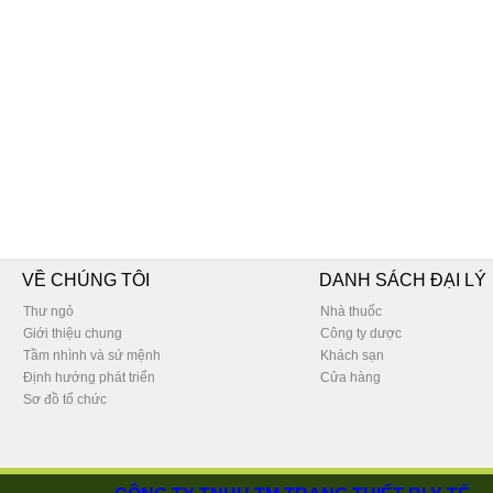
VỀ CHÚNG TÔI
DANH SÁCH ĐẠI LÝ
Thư ngỏ
Nhà thuốc
Giới thiệu chung
Công ty dược
Tầm nhình và sứ mệnh
Khách sạn
Định hướng phát triển
Cửa hàng
Sơ đồ tổ chức