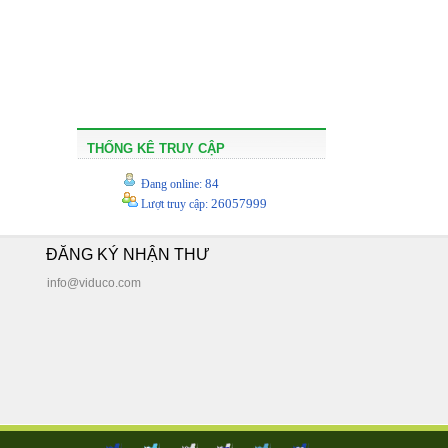
THỐNG KÊ TRUY CẬP
84
Đang online:
26057999
Lượt truy cập:
ĐĂNG KÝ NHẬN THƯ
info@viduco.com