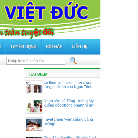
C
TUYỂN DỤNG
HỎI ĐÁP
LIÊN HỆ
TIÊU ĐIỂM
Lộ thêm ảnh bikini mới chưa
từng phát tán của Ngọc Trinh
Nhan sắc Hà Tăng-Hoàng My
xuống dốc không phanh vì ai?
Tuyệt chiêu ‘yêu’ chồng bằng
miệng!