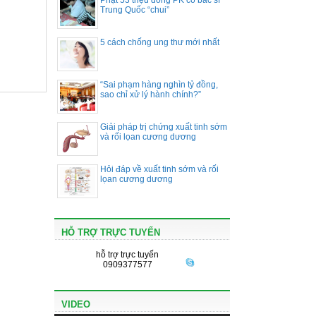
Phạt 53 triệu đồng PK có bác sĩ
Trung Quốc “chui”
5 cách chống ung thư mới nhất
“Sai phạm hàng nghìn tỷ đồng,
sao chỉ xử lý hành chính?”
Giải pháp trị chứng xuất tinh sớm
và rối lọan cương dương
Hỏi đáp về xuất tinh sớm và rối
lọan cương dương
HỖ TRỢ TRỰC TUYẾN
hỗ trợ trực tuyến
0909377577
VIDEO