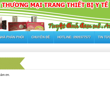
NHÀ PHÂN PHỐI
CHUYÊN ĐỀ
HOTLINE: 0909377577
TIN TỨ
 cảm ơn.