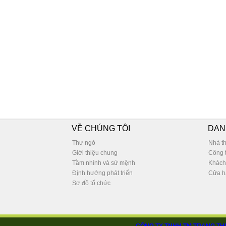
VỀ CHÚNG TÔI
DAN
Thư ngỏ
Nhà t
Giới thiệu chung
Công 
Tầm nhình và sứ mệnh
Khách
Định hướng phát triển
Cửa h
Sơ đồ tổ chức