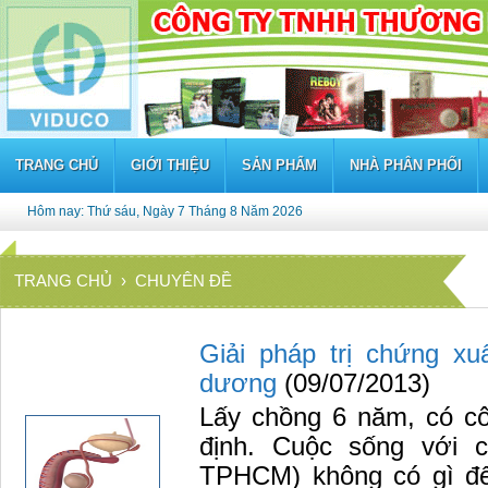
TRANG CHỦ
GIỚI THIỆU
SẢN PHẨM
NHÀ PHÂN PHỐI
Hôm nay: Thứ sáu, Ngày 7 Tháng 8 Năm 2026
TRANG CHỦ
› CHUYÊN ĐỀ
Giải pháp trị chứng xu
dương
(09/07/2013)
Lấy chồng 6 năm, có cô 
định. Cuộc sống với 
TPHCM) không có gì để