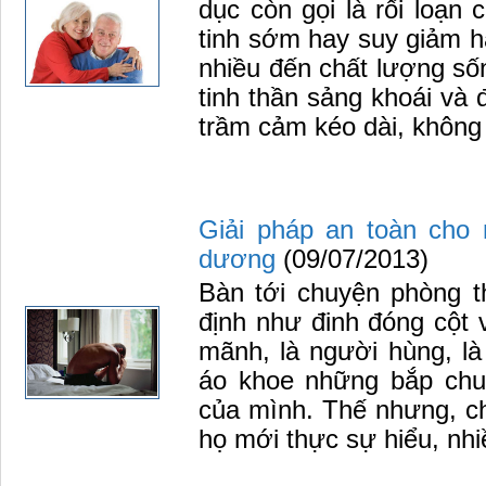
dục còn gọi là rối loạ
tinh sớm hay suy giảm 
nhiều đến chất lượng sốn
tinh thần sảng khoái và 
trầm cảm kéo dài, không p
Giải pháp an toàn cho 
dương
(09/07/2013)
Bàn tới chuyện phòng t
định như đinh đóng cột 
mãnh, là người hùng, là
áo khoe những bắp chuộ
của mình. Thế nhưng, ch
họ mới thực sự hiểu, nhiề