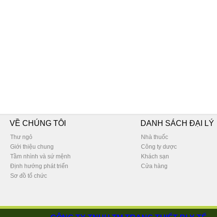
VỀ CHÚNG TÔI
DANH SÁCH ĐẠI LÝ
Thư ngỏ
Nhà thuốc
Giới thiệu chung
Công ty dược
Tầm nhình và sứ mệnh
Khách sạn
Định hướng phát triển
Cửa hàng
Sơ đồ tổ chức