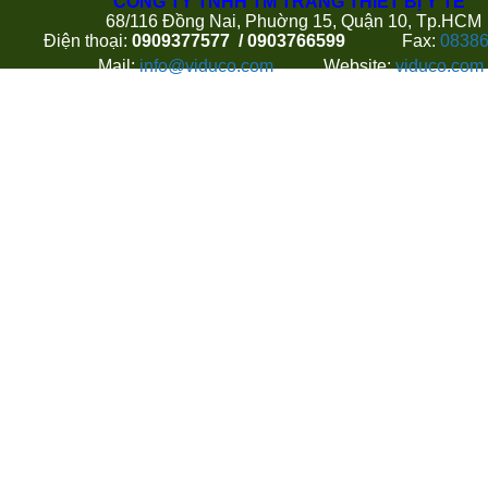
CÔNG TY TNHH TM TRANG THIẾT BỊ Y TẾ
68/116 Đồng Nai, Phuờng 15, Quận 10, Tp.HCM
Điện thoại:
0909377577 / 0903766599
Fax:
0838
Mail:
info@viduco.com
Website:
viduco.com
Hoặc Quý khách có thể gửi thông tin liên hệ và góp ý với
theo thông tin dưới đây: